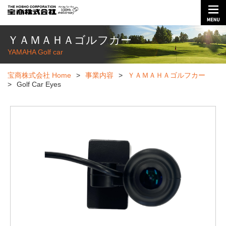
ＹＡＭＡＨＡゴルフカー
YAMAHA Golf car
宝商株式会社 Home
>
事業内容
>
ＹＡＭＡＨＡゴルフカー
>
Golf Car Eyes