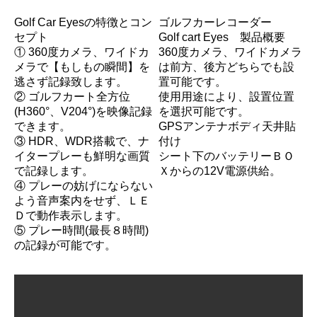
Golf Car Eyesの特徴とコン
ゴルフカーレコーダー
セプト
Golf cart Eyes 製品概要
① 360度カメラ、ワイドカ
360度カメラ、ワイドカメラ
メラで【もしもの瞬間】を
は前方、後方どちらでも設
逃さず記録致します。
置可能です。
② ゴルフカート全方位
使用用途により、設置位置
(H360°、V204°)を映像記録
を選択可能です。
できます。
GPSアンテナボディ天井貼
③ HDR、WDR搭載で、ナ
付け
イタープレーも鮮明な画質
シート下のバッテリーＢＯ
で記録します。
Ｘからの12V電源供給。
④ プレーの妨げにならない
よう音声案内をせず、ＬＥ
Ｄで動作表示します。
⑤ プレー時間(最長８時間)
の記録が可能です。