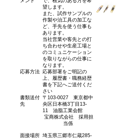
メント
で、根気のある方を希
望します。
また、試作サンプルの
作製や治工具の加工な
ど、手先を使う仕事も
あります。
当社営業や客先との打
ち合わせや生産工場と
のコミュニケーション
を取りながらの仕事に
なります。
応募方法
応募部署をご明記の
上、履歴書・職務経歴
書を下記へご送付くだ
さい
書類送付
〒103-0027 東京都中
先
央区日本橋3丁目13-
11 油脂工業会館
宝商株式会社 採用担
当係
面接場所
埼玉県三郷市仁蔵285-