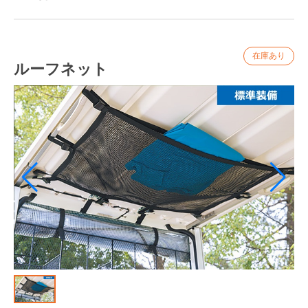
ウィンドシールド
ボディ関連
シートカバー
タイヤ関連
ルーフネット
バッテリー
ウィンドシールド
タイヤ
カラス除け
アームレストカバー
レインカバー