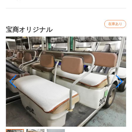
ウィンドシールド
ボディ関連
シートカバー
タイヤ関連
宝商オリジナル
バッテリー
ウィンドシールド
タイヤ
カラス除け
アームレストカバー
レインカバー