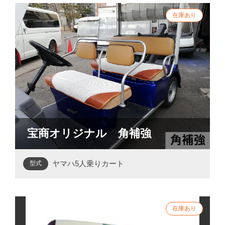
宝商オリジナル 角補強
ヤマハ5人乗りカート
型式