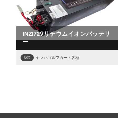
INZI72Vリチウムイオンバッテリ
ー
ヤマハゴルフカート各種
型式