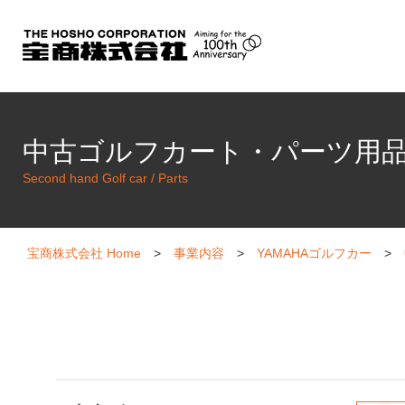
サーモスタット・温度ヒューズ
中古ゴルフカート・パーツ用
Second hand Golf car / Parts
宝商株式会社 Home
>
事業内容
>
YAMAHAゴルフカー
>