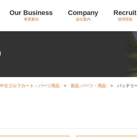
Our Business
Company
Recruit
事業案内
会社案内
採用情報
品
中古ゴルフカート・パーツ用品
>
新品 パーツ・用品
>
バッテリ