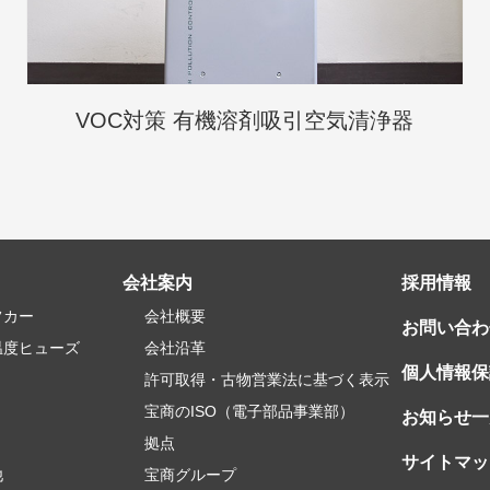
VOC対策 有機溶剤吸引空気清浄器
会社案内
採用情報
フカー
会社概要
お問い合わ
温度ヒューズ
会社沿革
個人情報保
許可取得・古物営業法に基づく表示
宝商のISO（電子部品事業部）
お知らせ一
）
拠点
サイトマッ
他
宝商グループ