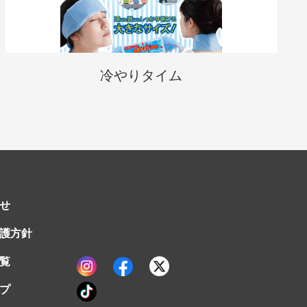
冷やりタイム
せ
護方針
覧
プ