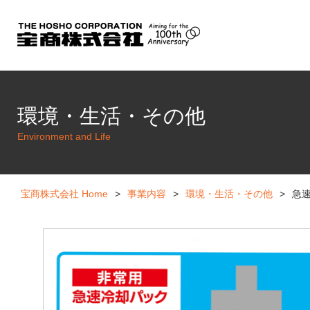
サーモスタット・温度ヒューズ
環境・生活・その他
Environment and Life
宝商株式会社 Home
>
事業内容
>
環境・生活・その他
>
急