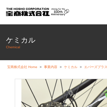
サーモスタット・温度ヒューズ
ケミカル
Chemical
宝商株式会社 Home
>
事業内容
>
ケミカル
>
エバーズプラ