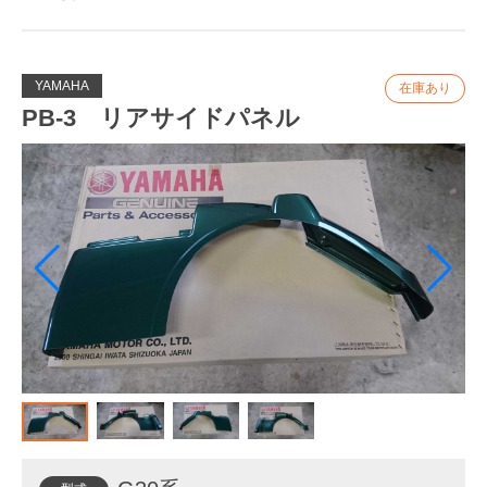
ウィンドシールド
ボディ関連
YAMAHA
シートカバー
タイヤ関連
PB-3 リアサイドパネル
バッテリー
ウィンドシールド
タイヤ
カラス除け
アームレストカバー
レインカバー