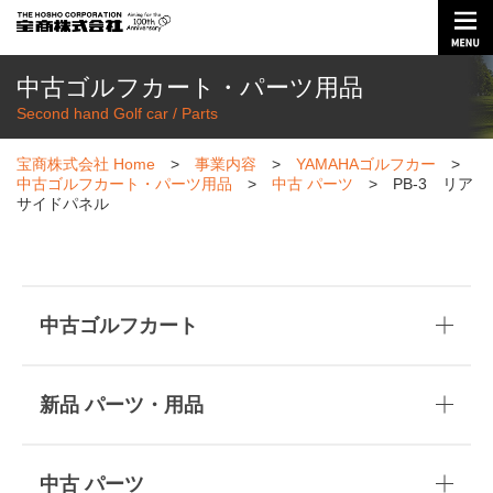
中古ゴルフカート・パーツ用品
Second hand Golf car / Parts
宝商株式会社 Home
>
事業内容
>
YAMAHAゴルフカー
>
中古ゴルフカート・パーツ用品
>
中古 パーツ
>
PB-3 リア
サイドパネル
中古ゴルフカート
5人乗り カート
新品 パーツ・用品
バッテリー カート
リモコンケース
中古 パーツ