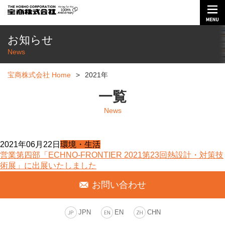
お知らせ
News
宝商株式会社 Home
>
2021年
一覧
News
2021年06月22日
環境・生活
営業第四部「ECHNO-FRONTIER 2021第23回熱設計・対策技
術展」に出展いたしました
お問い合わせ
JPN
EN
CHN